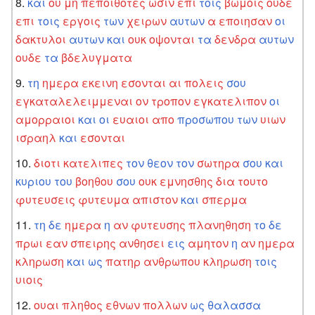
και
ου
μη
πεποιθοτες
ωσιν
επι
τοις
βωμοις
ουδε
επι
τοις
εργοις
των
χειρων
αυτων
α
εποιησαν
οι
δακτυλοι
αυτων
και
ουκ
οψονται
τα
δενδρα
αυτων
ουδε
τα
βδελυγματα
τη
ημερα
εκεινη
εσονται
αι
πολεις
σου
εγκαταλελειμμεναι
ον
τροπον
εγκατελιπον
οι
αμορραιοι
και
οι
ευαιοι
απο
προσωπου
των
υιων
ισραηλ
και
εσονται
διοτι
κατελιπες
τον
θεον
τον
σωτηρα
σου
και
κυριου
του
βοηθου
σου
ουκ
εμνησθης
δια
τουτο
φυτευσεις
φυτευμα
απιστον
και
σπερμα
τη
δε
ημερα
η
αν
φυτευσης
πλανηθηση
το
δε
πρωι
εαν
σπειρης
ανθησει
εις
αμητον
η
αν
ημερα
κληρωση
και
ως
πατηρ
ανθρωπου
κληρωση
τοις
υιοις
ουαι
πληθος
εθνων
πολλων
ως
θαλασσα