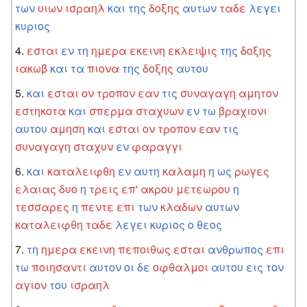
των
υιων
ισραηλ
και
της
δοξης
αυτων
ταδε
λεγει
κυριος
εσται
εν
τη
ημερα
εκεινη
εκλειψις
της
δοξης
ιακωβ
και
τα
πιονα
της
δοξης
αυτου
και
εσται
ον
τροπον
εαν
τις
συναγαγη
αμητον
εστηκοτα
και
σπερμα
σταχυων
εν
τω
βραχιονι
αυτου
αμηση
και
εσται
ον
τροπον
εαν
τις
συναγαγη
σταχυν
εν
φαραγγι
και
καταλειφθη
εν
αυτη
καλαμη
η
ως
ρωγες
ελαιας
δυο
η
τρεις
επ'
ακρου
μετεωρου
η
τεσσαρες
η
πεντε
επι
των
κλαδων
αυτων
καταλειφθη
ταδε
λεγει
κυριος
ο
θεος
τη
ημερα
εκεινη
πεποιθως
εσται
ανθρωπος
επι
τω
ποιησαντι
αυτον
οι
δε
οφθαλμοι
αυτου
εις
τον
αγιον
του
ισραηλ