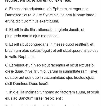
requiescent ibi, et non erit qui exterreat.
Et cessabit adjutorium ab Ephraim, et regnum a
Damasco ; et reliquiæ Syriæ sicut gloria filiorum Israël
erunt, dicit Dominus exercituum.
Et erit in die illa : attenuabitur gloria Jacob, et
pinguedo carnis ejus marcescet.
Et erit sicut congregans in messe quod restiterit, et
brachium ejus spicas leget ; et erit sicut quærens spicas
in valle Raphaim.
Et relinquetur in eo sicut racemus et sicut excussio
oleæ duarum vel trium olivarum in summitate rami, sive
quatuor aut quinque in cacuminibus ejus fructus ejus,
dicit Dominus Deus Israël.
In die illa inclinabitur homo ad factorem suum, et oculi
ejus ad Sanctum Israël respicient ;