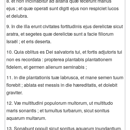
et non inclinabitur ad altaria quæ fecerunt manus
ejus ; et quæ operati sunt digiti ejus non respiciet lucos
et delubra.
In die illa erunt civitates fortitudinis ejus derelictæ sicut
aratra, et segetes quæ derelictæ sunt a facie filiorum
Israël ; et eris deserta.
Quia oblitus es Dei salvatoris tui, et fortis adjutoris tui
non es recordata : propterea plantabis plantationem
fidelem, et germen alienum seminabis ;
in die plantationis tuæ labrusca, et mane semen tuum
florebit ; ablata est messis in die hæreditatis, et dolebit
graviter.
Væ multitudini populorum multorum, ut multitudo
maris sonantis ; et tumultus turbarum, sicut sonitus
aquarum multarum.
Sonabunt populi sicut sonitus aquarum inundantium,