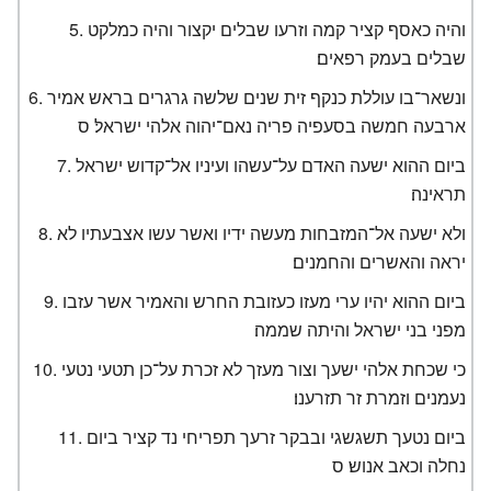
והיה כאסף קציר קמה וזרעו שבלים יקצור והיה כמלקט
שבלים בעמק רפאים׃
ונשאר־בו עוללת כנקף זית שנים שלשה גרגרים בראש אמיר
ארבעה חמשה בסעפיה פריה נאם־יהוה אלהי ישראל׃ ס
ביום ההוא ישעה האדם על־עשהו ועיניו אל־קדוש ישראל
תראינה׃
ולא ישעה אל־המזבחות מעשה ידיו ואשר עשו אצבעתיו לא
יראה והאשרים והחמנים׃
ביום ההוא יהיו ערי מעזו כעזובת החרש והאמיר אשר עזבו
מפני בני ישראל והיתה שממה׃
כי שכחת אלהי ישעך וצור מעזך לא זכרת על־כן תטעי נטעי
נעמנים וזמרת זר תזרענו׃
ביום נטעך תשגשגי ובבקר זרעך תפריחי נד קציר ביום
נחלה וכאב אנוש׃ ס