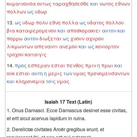
κυμαινουσα
ουτως
ταραχθησεσθε
και
νωτος
εθνων
πολλων
ως
υδωρ
ως
υδωρ
πολυ
εθνη
πολλα
ως
υδατος
πολλου
βια
καταφερομενου
και
αποσκορακιει
αυτον
και
πορρω
αυτον
διωξεται
ως
χνουν
αχυρου
λικμωντων
απεναντι
ανεμου
και
ως
κονιορτον
τροχου
καταιγις
προς
εσπεραν
εσται
πενθος
πριν
η
πρωι
και
ουκ
εσται
αυτη
η
μερις
των
υμας
προνομευσαντων
και
κληρονομια
τοις
υμας
Isaiah 17 Text (Latin)
Onus Damasci. Ecce Damascus desinet esse civitas,
et erit sicut acervus lapidum in ruina.
Derelictæ civitates Aroër gregibus erunt, et