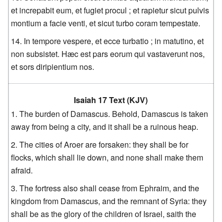
et increpabit eum, et fugiet procul ; et rapietur sicut pulvis
montium a facie venti, et sicut turbo coram tempestate.
In tempore vespere, et ecce turbatio ; in matutino, et
non subsistet. Hæc est pars eorum qui vastaverunt nos,
et sors diripientium nos.
Isaiah 17 Text (KJV)
The burden of Damascus. Behold, Damascus is taken
away from being a city, and it shall be a ruinous heap.
The cities of Aroer are forsaken: they shall be for
flocks, which shall lie down, and none shall make them
afraid.
The fortress also shall cease from Ephraim, and the
kingdom from Damascus, and the remnant of Syria: they
shall be as the glory of the children of Israel, saith the