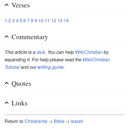
Verses
1
2
3
4
5
6
7
8
9
10
11
12
13
14
Commentary
This article is a
stub
. You can help
WikiChristian
by
expanding it. For help please read the
WikiChristian
Tutorial
and our
writing guide
.
Quotes
Links
Return to
Christianity
->
Bible
->
Isaiah