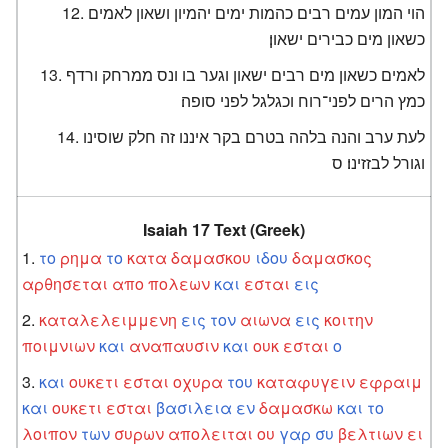
הוי המון עמים רבים כהמות ימים יהמיון ושאון לאמים
כשאון מים כבירים ישאון׃
לאמים כשאון מים רבים ישאון וגער בו ונס ממרחק ורדף
כמץ הרים לפני־רוח וכגלגל לפני סופה׃
לעת ערב והנה בלהה בטרם בקר איננו זה חלק שוסינו
וגורל לבזזינו׃ ס
Isaiah 17 Text (Greek)
το
ρημα
το
κατα
δαμασκου
ιδου
δαμασκος
αρθησεται
απο
πολεων
και
εσται
εις
καταλελειμμενη
εις
τον
αιωνα
εις
κοιτην
ποιμνιων
και
αναπαυσιν
και
ουκ
εσται
ο
και
ουκετι
εσται
οχυρα
του
καταφυγειν
εφραιμ
και
ουκετι
εσται
βασιλεια
εν
δαμασκω
και
το
λοιπον
των
συρων
απολειται
ου
γαρ
συ
βελτιων
ει