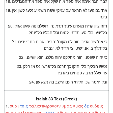
לבך יהגה אימה איה ספר איה שקל איה ספר את־המגדלים׃
את־עם נועז לא תראה עם עמקי שפה משמוע נלעג לשון אין
בינה׃
חזה ציון קרית מועדנו עיניך תראינה ירושלם נוה שאןן אהל
בל־יצען בל־יסע יתדתיו לנצח וכל־חבליו בל־ינתקו׃
כי אם־שם אדיר יהוה לנו מקום־נהרים יארים רחבי ידים
בל־תלך בו אני־שיט וצי אדיר לא יעברנו׃
כי יהוה שפטנו יהוה מחקקנו יהוה מלכנו הוא יושיענו׃
נטשו חבליך בל־יחזקו כן־תרנם בל־פרשו נס אז חלק
עד־שלל מרבה פסחים בזזו בז׃
ובל־יאמר שכן חליתי העם הישב בה נשא עון׃
Isaiah 33 Text (Greek)
ουαι
τοις
ταλαιπωρουσιν
υμας
υμας
δε
ουδεις
ποιει
ταλαιπωρους
και
ο
αθετων
υμας
ουκ
αθετει