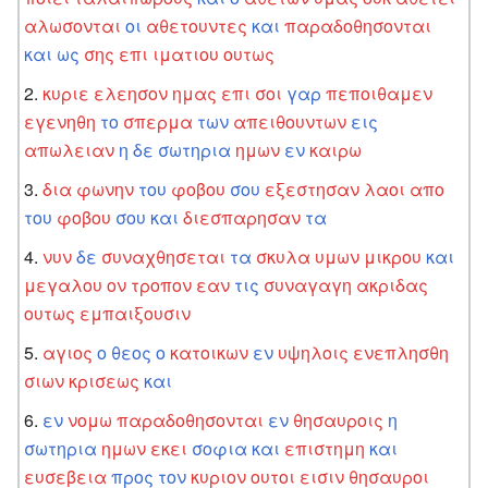
αλωσονται
οι
αθετουντες
και
παραδοθησονται
και
ως
σης
επι
ιματιου
ουτως
κυριε
ελεησον
ημας
επι
σοι
γαρ
πεποιθαμεν
εγενηθη
το
σπερμα
των
απειθουντων
εις
απωλειαν
η
δε
σωτηρια
ημων
εν
καιρω
δια
φωνην
του
φοβου
σου
εξεστησαν
λαοι
απο
του
φοβου
σου
και
διεσπαρησαν
τα
νυν
δε
συναχθησεται
τα
σκυλα
υμων
μικρου
και
μεγαλου
ον
τροπον
εαν
τις
συναγαγη
ακριδας
ουτως
εμπαιξουσιν
αγιος
ο
θεος
ο
κατοικων
εν
υψηλοις
ενεπλησθη
σιων
κρισεως
και
εν
νομω
παραδοθησονται
εν
θησαυροις
η
σωτηρια
ημων
εκει
σοφια
και
επιστημη
και
ευσεβεια
προς
τον
κυριον
ουτοι
εισιν
θησαυροι