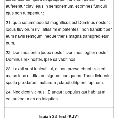
auferentur clavi ejus in sempiternum, et omnes funiculi
ejus non rumpentur :
quia solummodo ibi magnificus est Dominus noster :
locus fluviorum rivi latissimi et patentes : non transibit per
eum navis remigum, neque trieris magna transgredietur
eum.
Dominus enim judex noster, Dominus legifer noster,
Dominus rex noster, ipse salvabit nos.
Laxati sunt funiculi tui, et non prævalebunt ; sic erit
malus tuus ut dilatare signum non queas. Tunc dividentur
spolia prædarum multarum ; claudi diripient rapinam.
Nec dicet vicinus : Elangui ; populus qui habitat in
ea, auferetur ab eo iniquitas.
Isaiah 33 Text (KJV)