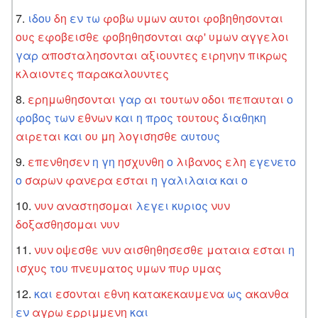
ιδου
δη
εν
τω
φοβω
υμων
αυτοι
φοβηθησονται
ους
εφοβεισθε
φοβηθησονται
αφ'
υμων
αγγελοι
γαρ
αποσταλησονται
αξιουντες
ειρηνην
πικρως
κλαιοντες
παρακαλουντες
ερημωθησονται
γαρ
αι
τουτων
οδοι
πεπαυται
ο
φοβος
των
εθνων
και
η
προς
τουτους
διαθηκη
αιρεται
και
ου
μη
λογισησθε
αυτους
επενθησεν
η
γη
ησχυνθη
ο
λιβανος
ελη
εγενετο
ο
σαρων
φανερα
εσται
η
γαλιλαια
και
ο
νυν
αναστησομαι
λεγει
κυριος
νυν
δοξασθησομαι
νυν
νυν
οψεσθε
νυν
αισθηθησεσθε
ματαια
εσται
η
ισχυς
του
πνευματος
υμων
πυρ
υμας
και
εσονται
εθνη
κατακεκαυμενα
ως
ακανθα
εν
αγρω
ερριμμενη
και