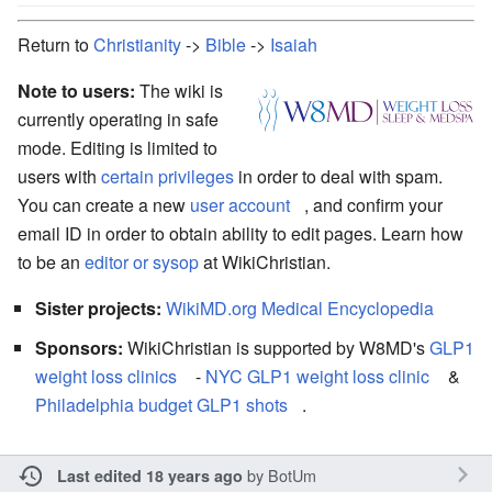
Return to
Christianity
->
Bible
->
Isaiah
Note to users:
The wiki is
currently operating in safe
mode. Editing is limited to
users with
certain privileges
in order to deal with spam.
You can create a new
user account
, and confirm your
email ID in order to obtain ability to edit pages. Learn how
to be an
editor or sysop
at WikiChristian.
Sister projects:
WikiMD.org Medical Encyclopedia
Sponsors:
WikiChristian is supported by W8MD's
GLP1
weight loss clinics
-
NYC GLP1 weight loss clinic
&
Philadelphia budget GLP1 shots
.
by
BotUm
Last edited 18 years ago