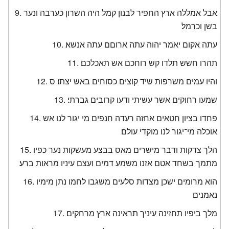
אבל אמללה ארץ החפיר לבנון קמל היה השרון כערבה ונער
בשן וכרמל׃
עתה אקום יאמר יהוה עתה ארוםם עתה אנשא׃
תהרו חשש תלדו קש רוחכם אש תאכלכם׃
והיו עמים משרפות שיד קוצים כסוחים באש יצתו׃ ס
שמעו רחוקים אשר עשיתי ודעו קרובים גברתי׃
פחדו בציון חטאים אחזה רעדה חנפים מי יגור לנו אש
אוכלה מי־יגור לנו מוקדי עולם׃
הלך צדקות ודבר מישרים מאס בבצע מעשקות נער כפיו
מתמך בשחד אטם אזנו משמע דמים ועצם עיניו מראות ברע׃
הוא מרומים ישכן מצדות סלעים משגבו לחמו נתן מימיו
נאמנים׃
מלך ביפיו תחזינה עיניך תראינה ארץ מרחקים׃