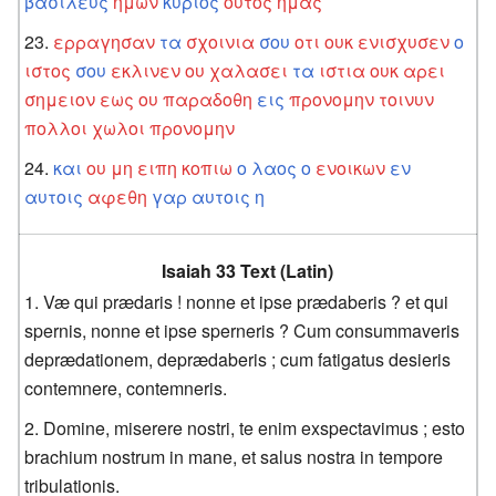
βασιλευς
ημων
κυριος
ουτος
ημας
ερραγησαν
τα
σχοινια
σου
οτι
ουκ
ενισχυσεν
ο
ιστος
σου
εκλινεν
ου
χαλασει
τα
ιστια
ουκ
αρει
σημειον
εως
ου
παραδοθη
εις
προνομην
τοινυν
πολλοι
χωλοι
προνομην
και
ου
μη
ειπη
κοπιω
ο
λαος
ο
ενοικων
εν
αυτοις
αφεθη
γαρ
αυτοις
η
Isaiah 33 Text (Latin)
Væ qui prædaris ! nonne et ipse prædaberis ? et qui
spernis, nonne et ipse sperneris ? Cum consummaveris
deprædationem, deprædaberis ; cum fatigatus desieris
contemnere, contemneris.
Domine, miserere nostri, te enim exspectavimus ; esto
brachium nostrum in mane, et salus nostra in tempore
tribulationis.