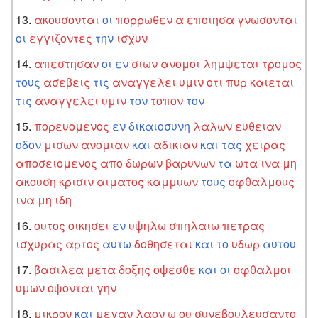
ακουσονται
οι
πορρωθεν
α
εποιησα
γνωσονται
οι
εγγιζοντες
την
ισχυν
απεστησαν
οι
εν
σιων
ανομοι
λημψεται
τρομος
τους
ασεβεις
τις
αναγγελει
υμιν
οτι
πυρ
καιεται
τις
αναγγελει
υμιν
τον
τοπον
τον
πορευομενος
εν
δικαιοσυνη
λαλων
ευθειαν
οδον
μισων
ανομιαν
και
αδικιαν
και
τας
χειρας
αποσειομενος
απο
δωρων
βαρυνων
τα
ωτα
ινα
μη
ακουση
κρισιν
αιματος
καμμυων
τους
οφθαλμους
ινα
μη
ιδη
ουτος
οικησει
εν
υψηλω
σπηλαιω
πετρας
ισχυρας
αρτος
αυτω
δοθησεται
και
το
υδωρ
αυτου
βασιλεα
μετα
δοξης
οψεσθε
και
οι
οφθαλμοι
υμων
οψονται
γην
μικρον
και
μεγαν
λαον
ω
ου
συνεβουλευσαντο