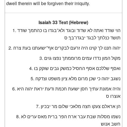
dwell therein will be forgiven their iniquity.
Isaiah 33 Text (Hebrew)
הוי שודד ואתה לא שדוד ובוגד ולא־בגדו בו כהתמך שודד
תושד כנלתך לבגד יבגדו־בך׃ ס
יהוה חננו לך קוינו היה זרעם לבקרים אף־ישועתנו בעת צרה׃
מקול המון נדדו עמים מרוממתך נפצו גוים׃
ואסף שללכם אסף החסיל כמשק גבים שוקק בו׃
נשגב יהוה כי שכן מרום מלא ציון משפט וצדקה׃
והיה אמונת עתיך חסן ישועת חכמת ודעת יראת יהוה היא
אוצרו׃ ס
הן אראלם צעקו חצה מלאכי שלום מר יבכיון׃
נשמו מסלות שבת עבר ארח הפר ברית מאס ערים לא
חשב אנוש׃