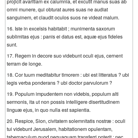
projicit avaritiam ex calumnia, et excutit manus suas ab
omni munere, qui obturat aures suas ne audiat
sanguinem, et claudit oculos suos ne videat malum.
Iste in excelsis habitabit ; munimenta saxorum
sublimitas ejus : panis ei datus est, aquæ ejus fideles
sunt.
Regem in decore suo videbunt oculi ejus, cernent
terram de longe.
Cor tuum meditabitur timorem : ubi est litteratus ? ubi
legis verba ponderans ? ubi doctor parvulorum ?
Populum impudentem non videbis, populum alti
sermonis, ita ut non possis intelligere disertitudinem
linguæ ejus, in quo nulla est sapientia.
Respice, Sion, civitatem solemnitatis nostræ : oculi
tui videbunt Jerusalem, habitationem opulentam,
tabernaculum quod nequaquam transferri poterit ; nec