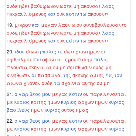
ουδε
ηδει
βαθυφωνον
ωστε
μη
ακουσαι
λαος
πεφαυλισμενος
και
ουκ
εστιν
τω
ακουοντι
μικρον
και
μεγαν
λαον
ω
ου
συνεβουλευσαντο
ουδε
ηδει
βαθυφωνον
ωστε
μη
ακουσαι
λαος
πεφαυλισμενος
και
ουκ
εστιν
τω
ακουοντι
ιδου
σιων
η
πολις
το
σωτηριον
ημων
οι
οφθαλμοι
σου
οψονται
ιερουσαλημ
πολις
πλουσια
σκηναι
αι
ου
μη
σεισθωσιν
ουδε
μη
κινηθωσιν
οι
πασσαλοι
της
σκηνης
αυτης
εις
τον
αιωνα
χρονον
ουδε
τα
σχοινια
αυτης
ου
μη
ο
γαρ
θεος
μου
μεγας
εστιν
ου
παρελευσεται
με
κυριος
κριτης
ημων
κυριος
αρχων
ημων
κυριος
βασιλευς
ημων
κυριος
ουτος
ημας
ο
γαρ
θεος
μου
μεγας
εστιν
ου
παρελευσεται
με
κυριος
κριτης
ημων
κυριος
αρχων
ημων
κυριος