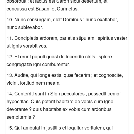
obsorduit : et factus est Saron sicut desertum, et
concussa est Basan, et Carmelus.
Nunc consurgam, dicit Dominus ; nunc exaltabor,
nunc sublevabor.
Concipietis ardorem, parietis stipulam ; spiritus vester
ut ignis vorabit vos.
Et erunt populi quasi de incendio cinis ; spinæ
congregatæ igni comburentur.
Audite, qui longe estis, quæ fecerim ; et cognoscite,
vicini, fortitudinem meam.
Conterriti sunt in Sion peccatores ; possedit tremor
hypocritas. Quis poterit habitare de vobis cum igne
devorante ? quis habitabit ex vobis cum ardoribus
sempiternis ?
Qui ambulat in justitiis et loquitur veritatem, qui