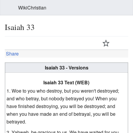
WikiChristian
Isaiah 33
Share
Isaiah 33 - Versions
Isaiah 33 Text (WEB)
Woe to you who destroy, but you weren't destroyed;
and who betray, but nobody betrayed you! When you
have finished destroying, you will be destroyed; and
when you have made an end of betrayal, you will be
betrayed.
Yahweh, be gracious to us. We have waited for you.