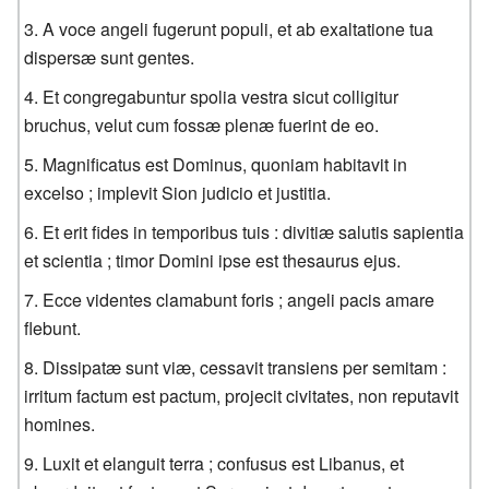
A voce angeli fugerunt populi, et ab exaltatione tua
dispersæ sunt gentes.
Et congregabuntur spolia vestra sicut colligitur
bruchus, velut cum fossæ plenæ fuerint de eo.
Magnificatus est Dominus, quoniam habitavit in
excelso ; implevit Sion judicio et justitia.
Et erit fides in temporibus tuis : divitiæ salutis sapientia
et scientia ; timor Domini ipse est thesaurus ejus.
Ecce videntes clamabunt foris ; angeli pacis amare
flebunt.
Dissipatæ sunt viæ, cessavit transiens per semitam :
irritum factum est pactum, projecit civitates, non reputavit
homines.
Luxit et elanguit terra ; confusus est Libanus, et