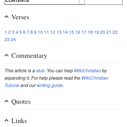
CONTENTS
Verses
1
2
3
4
5
6
7
8
9
10
11
12
13
14
15
16
17
18
19
20
21
22
23
24
Commentary
This article is a
stub
. You can help
WikiChristian
by
expanding it. For help please read the
WikiChristian
Tutorial
and our
writing guide
.
Quotes
Links