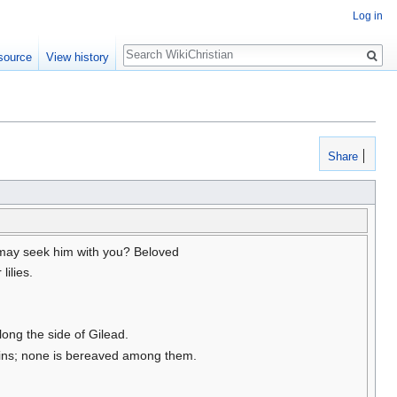
Log in
Search
source
View history
Share
may seek him with you? Beloved
ilies.
long the side of Gilead.
twins; none is bereaved among them.