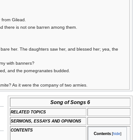
r from Gilead.
nd there is not one barren among them.
t bare her. The daughters saw her, and blessed her; yea, the
army with banners?
rished, and the pomegranates budded.
lamite? As it were the company of two armies.
Song of Songs 6
RELATED TOPICS
SERMONS, ESSAYS AND OPINIONS
CONTENTS
Contents