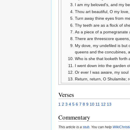
I am my beloved's, and my bel
Thou art beautiful, O my love
Turn away thine eyes from me,
Thy teeth are as a flock of s
As a piece of a pomegranate a
There are threescore queens,
My dove, my undefiled is but o
queens and the concubines, a
Who is she that looketh forth 
I went down into the garden of
Or ever I was aware, my soul
Return, return, O Shulamite; 
Verses
1
2
3
4
5
6
7
8
9
10
11
12
13
Commentary
This article is a
stub
. You can help
WikiChrist