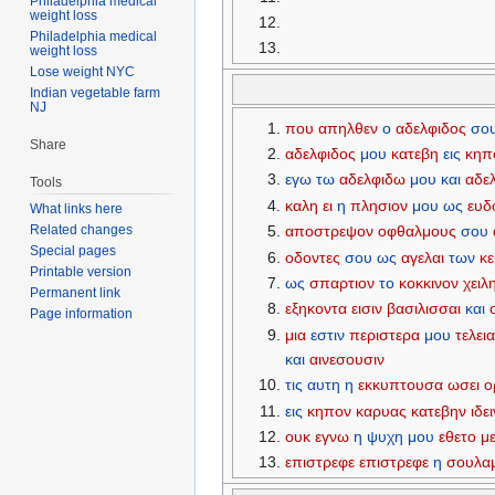
Philadelphia medical
weight loss
Philadelphia medical
weight loss
Lose weight NYC
Indian vegetable farm
NJ
που
απηλθεν
ο
αδελφιδος
σο
Share
αδελφιδος
μου
κατεβη
εις
κηπ
εγω
τω
αδελφιδω
μου
και
αδε
Tools
καλη
ει
η
πλησιον
μου
ως
ευδ
What links here
Related changes
αποστρεψον
οφθαλμους
σου
Special pages
οδοντες
σου
ως
αγελαι
των
κ
Printable version
ως
σπαρτιον
το
κοκκινον
χειλ
Permanent link
εξηκοντα
εισιν
βασιλισσαι
και
Page information
μια
εστιν
περιστερα
μου
τελει
και
αινεσουσιν
τις
αυτη
η
εκκυπτουσα
ωσει
ο
εις
κηπον
καρυας
κατεβην
ιδει
ουκ
εγνω
η
ψυχη
μου
εθετο
μ
επιστρεφε
επιστρεφε
η
σουλαμ