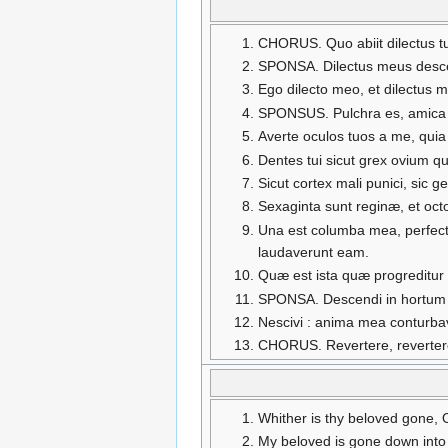
CHORUS. Quo abiit dilectus t
SPONSA. Dilectus meus descend
Ego dilecto meo, et dilectus meu
SPONSUS. Pulchra es, amica me
Averte oculos tuos a me, quia
Dentes tui sicut grex ovium qu
Sicut cortex mali punici, sic 
Sexaginta sunt reginæ, et oc
Una est columba mea, perfecta
laudaverunt eam.
Quæ est ista quæ progreditur q
SPONSA. Descendi in hortum n
Nescivi : anima mea conturba
CHORUS. Revertere, revertere,
Whither is thy beloved gone, 
My beloved is gone down into h