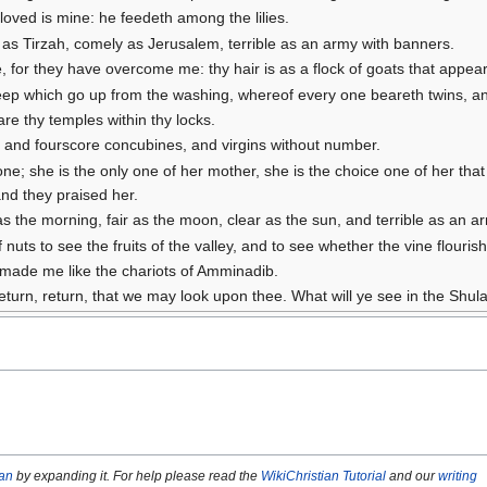
oved is mine: he feedeth among the lilies.
, as Tirzah, comely as Jerusalem, terrible as an army with banners.
 for they have overcome me: thy hair is as a flock of goats that appea
heep which go up from the washing, whereof every one beareth twins, a
re thy temples within thy locks.
 and fourscore concubines, and virgins without number.
ne; she is the only one of her mother, she is the choice one of her tha
nd they praised her.
as the morning, fair as the moon, clear as the sun, and terrible as an 
 nuts to see the fruits of the valley, and to see whether the vine flou
 made me like the chariots of Amminadib.
return, return, that we may look upon thee. What will ye see in the Shu
ian
by expanding it. For help please read the
WikiChristian Tutorial
and our
writing