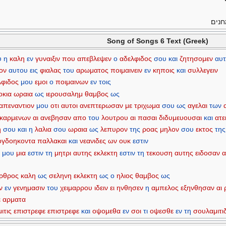
נים׃
Song of Songs 6 Text (Greek)
υ
η
καλη
εν
γυναιξιν
που
απεβλεψεν
ο
αδελφιδος
σου
και
ζητησομεν
αυ
ον
αυτου
εις
φιαλας
του
αρωματος
ποιμαινειν
εν
κηποις
και
συλλεγειν
λφιδος
μου
εμοι
ο
ποιμαινων
εν
τοις
οκια
ωραια
ως
ιερουσαλημ
θαμβος
ως
απεναντιον
μου
οτι
αυτοι
ανεπτερωσαν
με
τριχωμα
σου
ως
αγελαι
των
εκαρμενων
αι
ανεβησαν
απο
του
λουτρου
αι
πασαι
διδυμευουσαι
και
ατ
η
σου
και
η
λαλια
σου
ωραια
ως
λεπυρον
της
ροας
μηλον
σου
εκτος
της
ογδοηκοντα
παλλακαι
και
νεανιδες
ων
ουκ
εστιν
α
μου
μια
εστιν
τη
μητρι
αυτης
εκλεκτη
εστιν
τη
τεκουση
αυτης
ειδοσαν
α
ρθρος
καλη
ως
σεληνη
εκλεκτη
ως
ο
ηλιος
θαμβος
ως
ν
εν
γενημασιν
του
χειμαρρου
ιδειν
ει
ηνθησεν
η
αμπελος
εξηνθησαν
αι
ε
αρματα
ιτις
επιστρεφε
επιστρεφε
και
οψομεθα
εν
σοι
τι
οψεσθε
εν
τη
σουλαμιτιδ