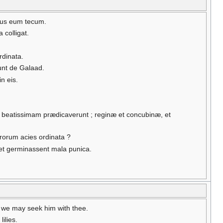
emus eum tecum.
 colligat.
rdinata.
unt de Galaad.
n eis.
t beatissimam prædicaverunt ; reginæ et concubinæ, et
trorum acies ordinata ?
 et germinassent mala punica.
t we may seek him with thee.
ilies.