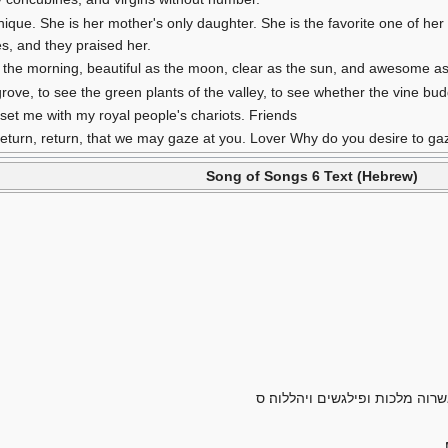
nique. She is her mother's only daughter. She is the favorite one of he
s, and they praised her.
s the morning, beautiful as the moon, clear as the sun, and awesome a
grove, to see the green plants of the valley, to see whether the vine b
e set me with my royal people's chariots. Friends
Return, return, that we may gaze at you. Lover Why do you desire to g
Song of Songs 6 Text (Hebrew)
רוה מלכות ופילגשים ויהללוה׃ ס