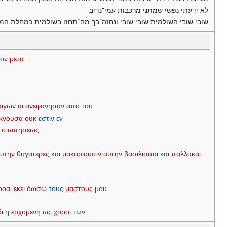
לא ידעתי נפשי שמתני מרכבות עמי־נדיב׃
שובי שובי השולמית שובי שובי ונחזה־בך מה־תחזו בשולמית כמחלת המח
τον
μετα
αιγων
αι
ανεφανησαν
απο
του
εκνουσα
ουκ
εστιν
εν
σιωπησεως
υτην
θυγατερες
και
μακαριουσιν
αυτην
βασιλισσαι
και
παλλακαι
ροαι
εκει
δωσω
τους
μαστους
μου
ι
η
ερχομενη
ως
χοροι
των