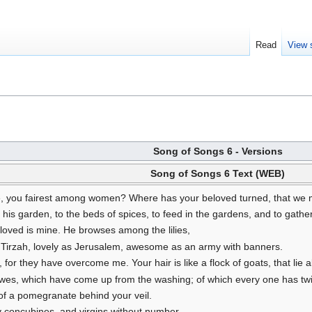
Read
View 
Song of Songs 6 - Versions
Song of Songs 6 Text (WEB)
, you fairest among women? Where has your beloved turned, that we 
s garden, to the beds of spices, to feed in the gardens, and to gather l
oved is mine. He browses among the lilies,
s Tirzah, lovely as Jerusalem, awesome as an army with banners.
or they have overcome me. Your hair is like a flock of goats, that lie a
f ewes, which have come up from the washing; of which every one has 
 of a pomegranate behind your veil.
y concubines, and virgins without number.