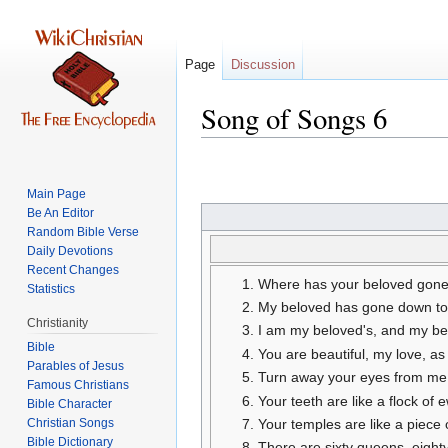
Page
Discussion
Song of Songs 6
Jump
Jump
to
to
Main Page
navigation
search
Be An Editor
Random Bible Verse
Daily Devotions
Recent Changes
Where has your beloved gone
Statistics
My beloved has gone down to hi
Christianity
I am my beloved's, and my bel
Bible
You are beautiful, my love, a
Parables of Jesus
Turn away your eyes from me, f
Your teeth are like a flock o
Bible Character
Christian Songs
Your temples are like a piece
Bible Dictionary
There are sixty queens, eight