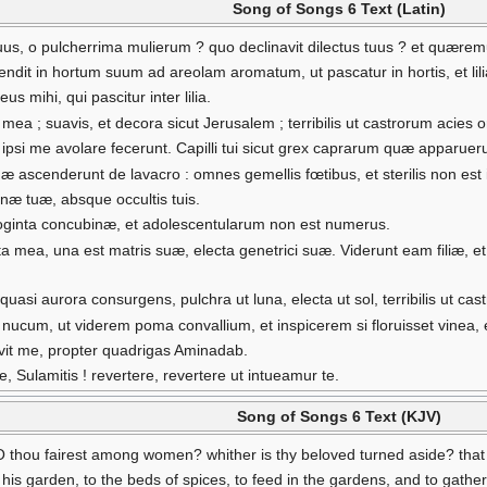
Song of Songs 6 Text (Latin)
uus, o pulcherrima mulierum ? quo declinavit dilectus tuus ? et quær
it in hortum suum ad areolam aromatum, ut pascatur in hortis, et lilia
s mihi, qui pascitur inter lilia.
a ; suavis, et decora sicut Jerusalem ; terribilis ut castrorum acies o
 ipsi me avolare fecerunt. Capilli tui sicut grex caprarum quæ apparuer
æ ascenderunt de lavacro : omnes gemellis fœtibus, et sterilis non est i
genæ tuæ, absque occultis tuis.
toginta concubinæ, et adolescentularum non est numerus.
 mea, una est matris suæ, electa genetrici suæ. Viderunt eam filiæ, e
uasi aurora consurgens, pulchra ut luna, electa ut sol, terribilis ut cas
ucum, ut viderem poma convallium, et inspicerem si floruisset vinea,
vit me, propter quadrigas Aminadab.
 Sulamitis ! revertere, revertere ut intueamur te.
Song of Songs 6 Text (KJV)
O thou fairest among women? whither is thy beloved turned aside? tha
is garden, to the beds of spices, to feed in the gardens, and to gather l