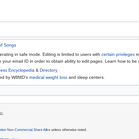
of Songs
erating in safe mode. Editing is limited to users with
certain privileges
in
m your email ID in order to obtain ability to edit pages. Learn how to be
ess Encyclopedia
&
Directory
rted by W8MD's
medical weight loss
and sleep centers.
11.
ution Non-Commercial Share Alike
unless otherwise noted.