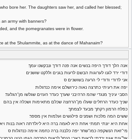
r who bore her. The daughters saw her, and called her blessed;
s an army with banners?
udded, and the pomegranates were in flower.
aze at the Shulammite, as at the dance of Mahanaim?
אנה הלך דודך היפה בנשים אנה פנה דודך ונבקשנו עמך׃
דודי ירד לגנו לערוגות הבשם לרעות בגנים וללקט שושנים׃
אני לדודי ודודי לי הרעה בשושנים׃ ס
יפה את רעיתי כתרצה נאוה כירושלם אימה כנדגלות׃
הסבי עיניך מנגדי שהמ הרהיבני שערך כעדר העזים שגלשו מן־הגלעד׃
שניך כעדר הרחלים שעלו מן־הרחצה שכלם מתאימות ושכלה אין בהם׃
כפלח הרמון רקתך מבעד לצמתך׃
ששים המה מלכות ושמנים פילגשים ועלמות אין מספר׃
אחת היא יונתי תמתי אחת היא לאמה ברה היא ליולדתה ראוה בנות ויאש
מי־זאת הנשקפה כמו־שחר יפה כלבנה ברה כחמה אימה כנדגלות׃ ס
אל־גנת אגוז ירדתי לראות באבי הנחל לראות הפרחה הגפן הנצו הרמנים׃